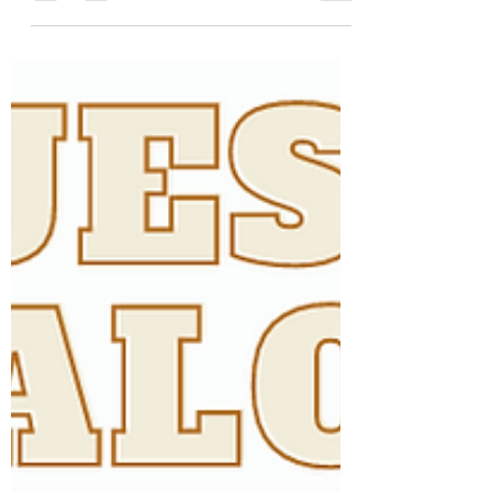
palabra claves de las campañas, siempre les
recomiendo que...