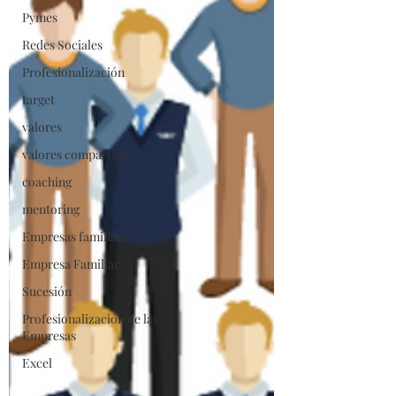
Pymes
Redes Sociales
Profesionalización
target
valores
valores compartidos
coaching
mentoring
Empresas familiares
Empresa Familiar
Sucesión
Profesionalización de las
Empresas
Excel