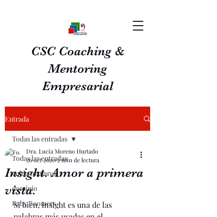
CSC Coaching &
Mentoring
Empresarial
Entrada
Todas las entradas
Dra. Lucia Moreno Hurtado
Todas las entradas
26 oct 2020
2 min de lectura
Insight. Amor a primera
cuida tu marca
vista.
dominio
Baby Boomers
Si bien, insight es una de las 
palabras más usadas en el 