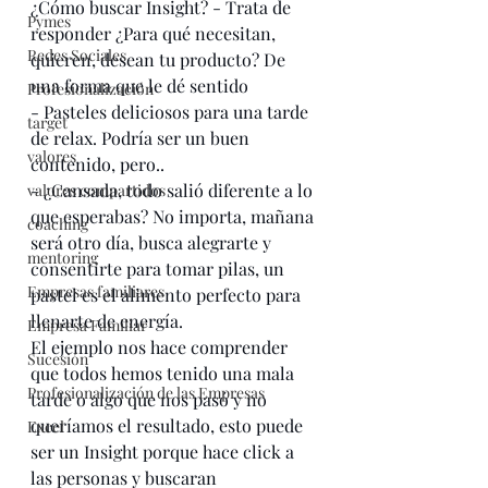
¿Cómo buscar Insight? - Trata de 
Pymes
responder ¿Para qué necesitan, 
Redes Sociales
quieren, desean tu producto? De 
una forma que le dé sentido
Profesionalización
- Pasteles deliciosos para una tarde 
target
de relax. Podría ser un buen 
valores
contenido, pero.. 
- ¿Cansada, todo salió diferente a lo 
valores compartidos
que esperabas? No importa, mañana 
coaching
será otro día, busca alegrarte y 
mentoring
consentirte para tomar pilas, un 
Empresas familiares
pastel es el alimento perfecto para 
llenarte de energía.
Empresa Familiar
El ejemplo nos hace comprender 
Sucesión
que todos hemos tenido una mala 
Profesionalización de las Empresas
tarde o algo que nos pasó y no 
queríamos el resultado, esto puede 
Excel
ser un Insight porque hace click a 
las personas y buscaran 