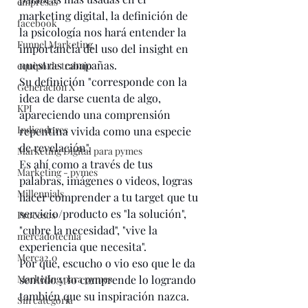
empresas
marketing digital, la definición de 
facebook
la psicología nos hará entender la 
Funnel Marketing
importancia del uso del insight en 
nuestras campañas.
equipo de trabajo
Su definición "corresponde con la 
Generación X
idea de darse cuenta de algo, 
KPI
apareciendo una comprensión 
Indicadores
repentina vivida como una especie 
de revelación".
Marketing Digital para pymes
Es ahí como a través de tus 
Marketing - pymes
palabras, imágenes o videos, logras 
Millennials
hacer comprender a tu target que tu 
servicio/producto es "la solución", 
Procesos
"cubre la necesidad", "vive la 
mercadotecnia
experiencia que necesita". 
Merca2.0
Por que, escucho o vio eso que le da 
Marketing para pymes
sentido y lo comprende lo logrando 
también que su inspiración nazca.
Sin categoría