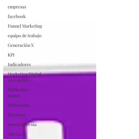
empresas
facebook
Funnel Marketing
equipo de trabajo
Generación X
KPI
Indicadores
Marketing Digital
para pymes
Marketing -
pymes
Millennials
Procesos
mercadotecnia
Merca2.0