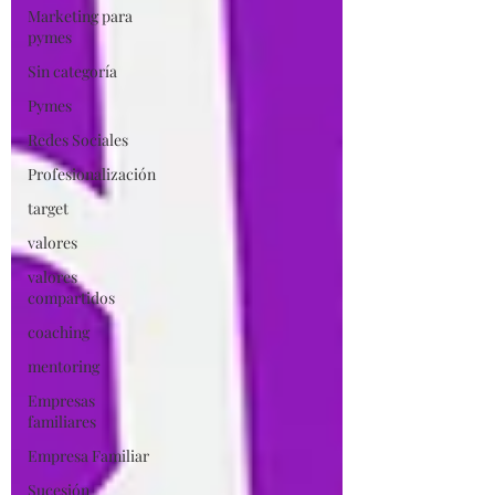
Marketing para
pymes
Sin categoría
Pymes
Redes Sociales
Profesionalización
target
valores
valores
compartidos
coaching
mentoring
Empresas
familiares
Empresa Familiar
Sucesión