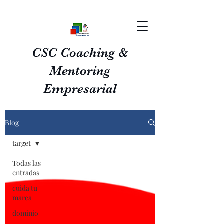
CSC Coaching &
Mentoring
Empresarial
Blog
target
Todas las
entradas
cuida tu
marca
dominio