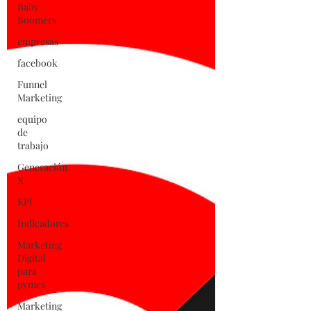
Baby
Boomers
empresas
facebook
Funnel
Marketing
equipo
de
trabajo
Generación
X
KPI
Indicadores
Marketing
Digital
para
pymes
Marketing