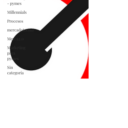
- pymes
Millennials
Procesos
mercadotecnia
Merca2.0
Marketing
para
pymes
Sin
categoría
Pymes
Redes
Sociales
Profesionalización
target
valores