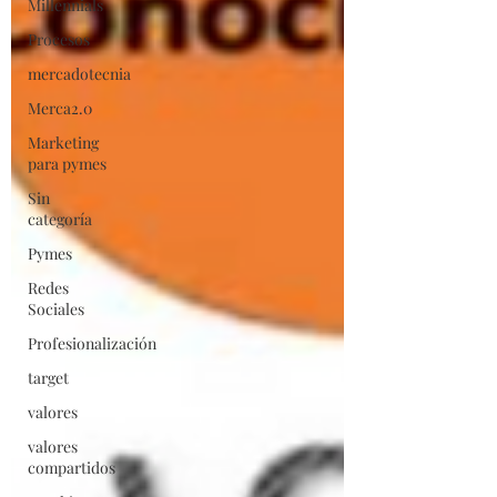
Millennials
Procesos
mercadotecnia
Merca2.0
Marketing
para pymes
Sin
categoría
Pymes
Redes
Sociales
Profesionalización
target
valores
valores
compartidos