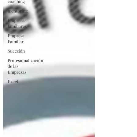
coaching
mentoring
Empresas
familiares
Empresa
Familiar
Sucesión
Profesionalización
de las
Empresas
Excel