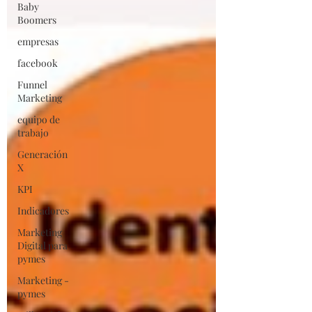
Baby
Boomers
empresas
facebook
Funnel
Marketing
equipo de
trabajo
Generación
X
KPI
Indicadores
Marketing
Digital para
pymes
Marketing -
pymes