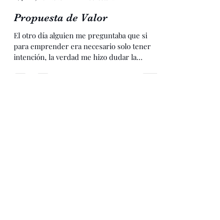
Dra. Lucia Moreno Hurtado
9 nov 2020
2 min de lectura
Propuesta de Valor
El otro día alguien me preguntaba que si
para emprender era necesario solo tener
intención, la verdad me hizo dudar la
pregunta, porque...