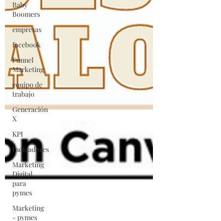
Baby
Boomers
empresas
facebook
Funnel
Marketing
equipo de
trabajo
Generación
X
KPI
Indicadores
Marketing
Digital
para
pymes
Marketing
- pymes