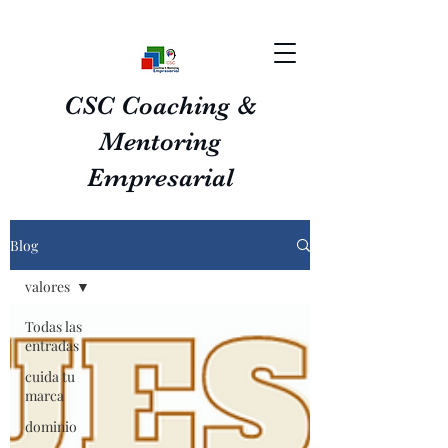
CSC Coaching &
Mentoring
Empresarial
Blog
valores
Todas las
entradas
cuida tu
marca
dominio