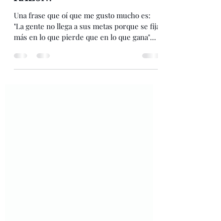
1 dic 2020
1 min de lectura
CONSTRUYE TU META
RAZóN.
Una frase que oí que me gusto mucho es:
"La gente no llega a sus metas porque se fija
más en lo que pierde que en lo que gana"
Sin...