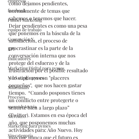
empresas
como dejamos pendientes, 
facebook
normalmente de temas que 
sabemos o tenemos que hacer.  
Funnel Marketing
Dejar pendientes es como una pesa 
equipo de trabajo
que ponemos en la báscula de la 
Generación X
satisfacción, el proceso de 
procrastinar es la parte de la 
KPI
conversación interna que nos 
Indicadores
protege del esfuerzo y de la 
Marketing Digital para pymes
frustración por el posible resultado 
y lo suplimos con "placeres 
Marketing - pymes
pequeños",  que nos hacen gastar 
Millennials
tiempo.  “Cuando pospones tienes 
Procesos
un conflicto entre protegerte o 
mercadotecnia
sentirte bien a largo plazo” 
(Twitter). Estamos en esa época del 
Merca2.0
año, que posponemos muchas 
Marketing para pymes
actividades para: Año Nuevo. Hoy 
Sin categoría
más que nunca que el futuro es 