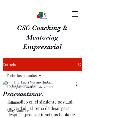
CSC Coaching &
Mentoring
Empresarial
Entrada
Todas las entradas
Dra. Lucia Moreno Hurtado
Todas las entradas
27 oct 2020
1 min de lectura
Procrastinar.
cuida tu marca
¡Lo explico en el siguiente post...ah 
dominio
no verdad!! El tema de dejar para 
Baby Boomers
después (procrastinar) nos habla de 