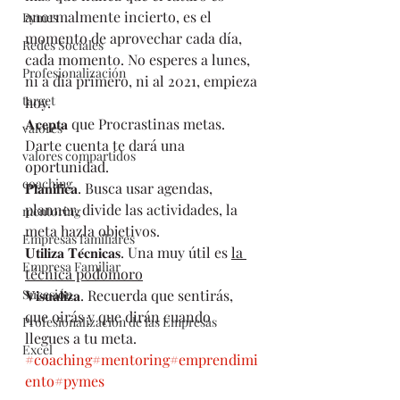
anormalmente incierto, es el 
Pymes
momento de aprovechar cada día, 
Redes Sociales
cada momento. No esperes a lunes, 
Profesionalización
ni a día primero, ni al 2021, empieza 
target
hoy. 
𝐀𝐜𝐞𝐩𝐭𝐚 que Procrastinas metas. 
valores
Darte cuenta te dará una 
valores compartidos
oportunidad. 
coaching
𝐏𝐥𝐚𝐧𝐢𝐟𝐢𝐜𝐚. Busca usar agendas, 
planner, divide las actividades, la 
mentoring
meta hazla objetivos.
Empresas familiares
𝐔𝐭𝐢𝐥𝐢𝐳𝐚 𝐓𝐞́𝐜𝐧𝐢𝐜𝐚𝐬. Una muy útil es 
la 
Empresa Familiar
técnica podomoro
Sucesión
𝐕𝐢𝐬𝐮𝐚𝐥𝐢𝐳𝐚. Recuerda que sentirás, 
que oirás y que dirán cuando 
Profesionalización de las Empresas
llegues a tu meta. 
Excel
#coaching
#mentoring
#emprendimi
ento
#pymes