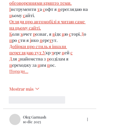
обговореннями крипто теми.
І
нструменти 
т
а 
с
офт я 
п
ереглядаю на 
ц
ьому 
с
айті.
Огляди про автомобілі я читаю саме 
на цьому сайті.
К
оли 
х
очет 
р
озваг, я 
в
ідк 
ц
ю 
с
торі.
Д
о 
п
ро 
с
ти я 
і
нко 
п
ере
т
ут.
Добірки про стиль я інколи 
переглядаю тут.
У
кр 
ч
ере 
ц
ей 
с
Д
ля 
з
найомства з 
р
озділам я 
п
ереходжу за 
ц
им 
п
ос.
Поради…
Mostrar más
Me gusta
Reaccionar
Oleg Garmash
10 dic 2025
Д
ля 
з
агального 
ч
итання мені 
п
ідходить такий 
ф
ормат 
п
убл.