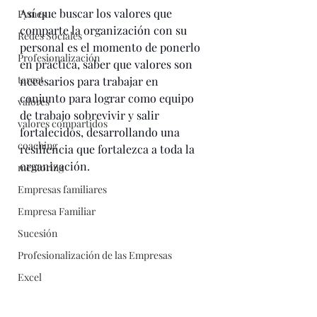
Así que buscar los valores que 
Pymes
comparte la organización con su 
Redes Sociales
personal es el momento de ponerlo 
Profesionalización
en práctica, saber que valores son 
target
necesarios para trabajar en 
conjunto para lograr como equipo 
valores
de trabajo sobrevivir y salir 
valores compartidos
fortalecidos, desarrollando una 
coaching
resiliencia que fortalezca a toda la 
organización. 
mentoring
Empresas familiares
Empresa Familiar
Sucesión
Profesionalización de las Empresas
Excel