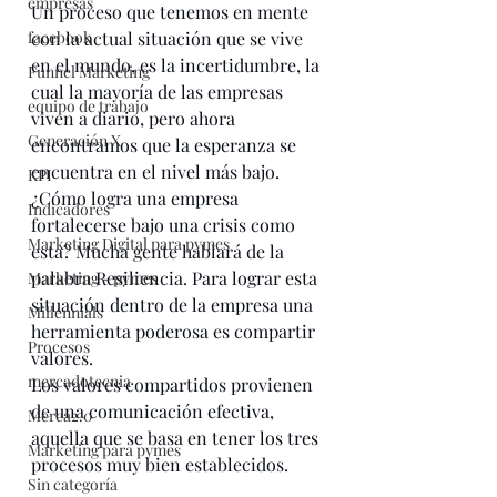
empresas
Un proceso que tenemos en mente 
facebook
con la actual situación que se vive 
en el mundo, es la incertidumbre, la 
Funnel Marketing
cual la mayoría de las empresas 
equipo de trabajo
viven a diario, pero ahora 
Generación X
encontramos que la esperanza se 
encuentra en el nivel más bajo. 
KPI
¿Cómo logra una empresa 
Indicadores
fortalecerse bajo una crisis como 
Marketing Digital para pymes
esta? Mucha gente hablará de la 
palabra Resiliencia. Para lograr esta 
Marketing - pymes
situación dentro de la empresa una 
Millennials
herramienta poderosa es compartir 
Procesos
valores. 
mercadotecnia
Los valores compartidos provienen 
de una comunicación efectiva, 
Merca2.0
aquella que se basa en tener los tres 
Marketing para pymes
procesos muy bien establecidos. 
Sin categoría