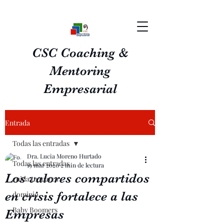
CSC Coaching &
Mentoring
Empresarial
Entrada
Todas las entradas
Dra. Lucia Moreno Hurtado
Todas las entradas
19 mar 2020
2 min de lectura
Los valores compartidos
cuida tu marca
en crisis fortalece a las
dominio
Baby Boomers
Empresas