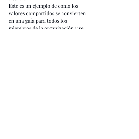
Este es un ejemplo de como los 
valores compartidos se convierten 
en una guía para todos los 
miembros de la organización y se 
convierte en una sinergía para 
lograr la resiliencia necesaria en 
esta epoca de prueba. 
Saludos. 
Dra. Lucía Moreno Hurtado 
#coachingxvalores
#Pymes
#resiliencia
empresas
Pymes
Sin categoría