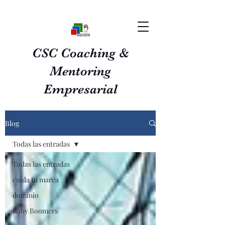
CSC Coaching &
Mentoring
Empresarial
Blog
Todas las entradas
Todas las entradas
cuida tu marca
dominio
Baby Boomers