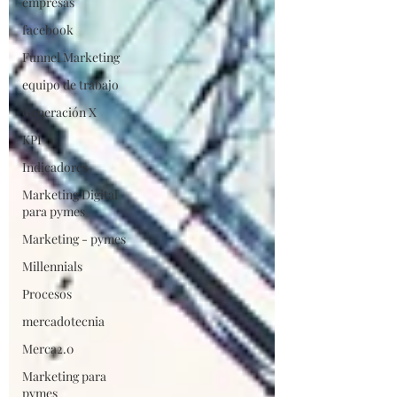
empresas
facebook
Funnel Marketing
equipo de trabajo
Generación X
KPI
Indicadores
Marketing Digital
para pymes
Marketing - pymes
Millennials
Procesos
mercadotecnia
Merca2.0
Marketing para
pymes