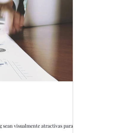
es
mentoring
 las Empresas
g sean visualmente atractivas para tu...