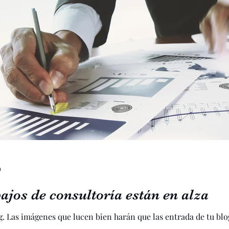
ra pymes
Sin categoría
Pymes
Redes Social
et
valores
valores compartidos
coaching
presa Familiar
Sucesión
Profesionalización de
a
bajos de consultoría están en alza
og. Las imágenes que lucen bien harán que las entrada de tu blo