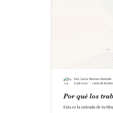
Merca2.0
Marketing pa
Profesionalización
targ
Empresas familiares
Em
Dra. Lucia Moreno Hurtado
15 jul 2020
1 min de lectur
Por qué los tra
Esta es la entrada de tu bl