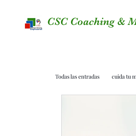
CSC Coaching & M
Todas las entradas
cuida tu 
Funnel Marketing
equip
Marketing Digital para pym