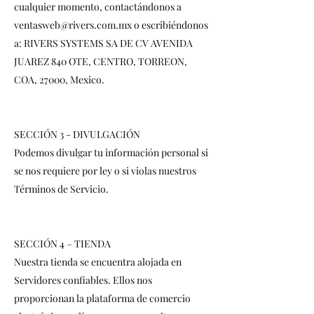
cualquier momento, contactándonos a
ventasweb@rivers.com.mx
o escribiéndonos
a: RIVERS SYSTEMS SA DE CV AVENIDA
JUAREZ 840 OTE, CENTRO, TORREON,
COA, 27000, Mexico.
SECCIÓN 3 - DIVULGACIÓN
Podemos divulgar tu información personal si
se nos requiere por ley o si violas nuestros
Términos de Servicio.
SECCIÓN 4 – TIENDA
Nuestra tienda se encuentra alojada en
Servidores confiables. Ellos nos
proporcionan la plataforma de comercio