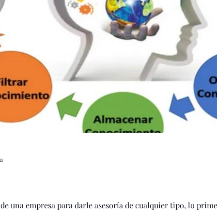
ra pymes
Sin categoría
Pymes
Redes Social
et
valores
valores compartidos
coaching
presa Familiar
Sucesión
Profesionalización de
ra
de una empresa para darle asesoría de cualquier tipo, lo prim