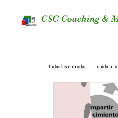
CSC Coaching & M
Todas las entradas
cuida tu 
Funnel Marketing
equip
Marketing Digital para pym