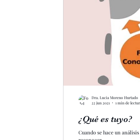
Merca2.0
Marketing pa
Profesionalización
targ
Empresas familiares
Em
Dra. Lucia Moreno Hurtado
22 jun 2021
1 min de lectu
¿Qué es tuyo?
Cuando se hace un análisis 
reconocer,...